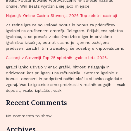
Beatz Podsumowanie Wprowadzenie W świecie hazardu
online, Win Beatz wyróżnia się jako miejsce,
Najboljši Online Casino Slovenija 2026 Top spletni casinoji
Za redne igralce so Reload bonus in bonus za pridružitev
igralnici na družbenem omrežju Telegram. Priljubljena spletna
igralnica, ki se ponaša z obsežno izbiro iger in privlačno
igralniško izkušnjo, betriot casino je izjemno zaželjena
predvsem zaradi hitrih transakcij, še posebej s kriptovalutami.
Casinoji v Sloveniji Top 25 spletnih igralnic leta 2026!
Igralci lahko uživajo v enaki grafiki, hitrosti nalaganja in
odzivnosti kot pri igranju na računalniku. Seznam igralnic z
bonusi, ocenami in podprtimi načini plačila si lahko ogledate
zgoraj. Vse te igralnice smo preizkusili v realnih pogojih – vsak
depozit, vsako izplačilo, vsak
Recent Comments
No comments to show.
Archives