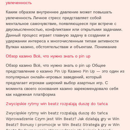
увлеченность
Каким образом внутреннее давление может повышать
увлеченность Личное стресс представляет собой
ментальное самочувствие, появляющееся при встрече с
двусмысленностью, конфликтами или открытыми задачами.
Данный процесс играет главную задачу в создании и
удержании интереса к многочисленным типам активности
Вулкан казино, обстоятельствам и объектам. Понимание
Обзор казино Всё, что нужно знать о pin up
Обзор казино Всё, что нужно знать о pin up Общее
представление о казино Pin Up Казино Pin Up — это один из
популярных онлайн-игровых заведений, который
предлагает игрокам широкий выбор азартных игр. С
момента своего основания казино зарекомендовало себя
как надежная платформа
Zwycięskie rytmy win beatz rozpalają duszę do tańca
Zwycięskie rytmy win beatz rozpalają duszę do tańca
Wprowadzenie Czym jest Win Beatz? Jak działają gry w Win
Beatz? Bonusy i promocje w Win Beatz Strategia gry w Win