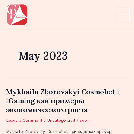
Skip
MAI
to
ME
content
May 2023
Mykhailo Zborovskyi Cosmobet і
Mykhailo
Zborovskyi
iGaming как примеры
Cosmobet
экономического роста
і
iGaming
Leave a Comment
/
Uncategorized
/
seo
как
примеры
Mykhailo Zborovskyi Cosmobet приводит как пример