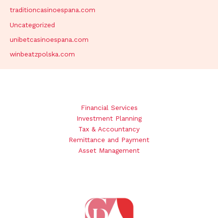
traditioncasinoespana.com
Uncategorized
unibetcasinoespana.com
winbeatzpolska.com
Financial Services
Investment Planning
Tax & Accountancy
Remittance and Payment
Asset Management